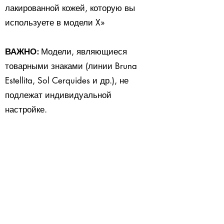
лакированной кожей, которую вы
используете в модели X»
ВАЖНО:
Модели, являющиеся
товарными знаками (линии Bruna
Estellita, Sol Cerquides и др.), не
подлежат индивидуальной
настройке.
Спасибо
Нажмите здесь, чтобы заказать
USD ($)
Обувь Movımıento для танго