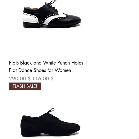
Flats Black and White Punch Holes |
Flat Dance Shoes for Women
Обычная цена
Цена со скидкой
290,00 $
116,00 $
FLASH SALE!