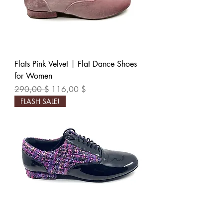
Flats Pink Velvet | Flat Dance Shoes
for Women
Обычная цена
Цена со скидкой
290,00 $
116,00 $
FLASH SALE!