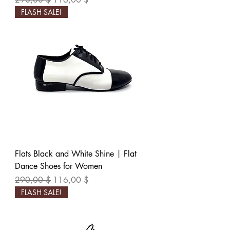
FLASH SALE!
Flats Black and White Shine | Flat
Dance Shoes for Women
Обычная цена
Цена со скидкой
290,00 $
116,00 $
FLASH SALE!