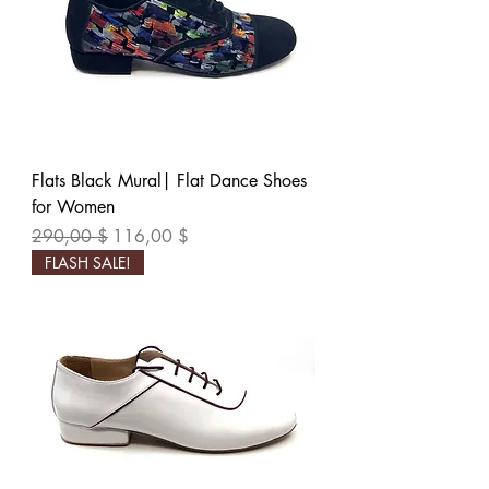
Flats Black Mural| Flat Dance Shoes
for Women
Обычная цена
Цена со скидкой
290,00 $
116,00 $
FLASH SALE!