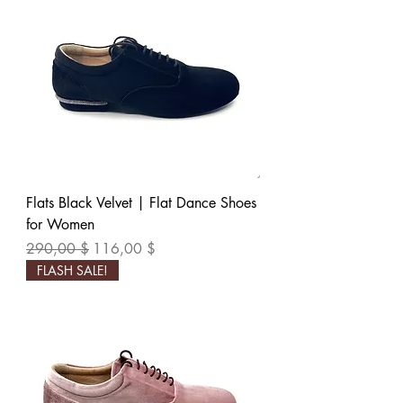
Flats Black Velvet | Flat Dance Shoes
for Women
Обычная цена
Цена со скидкой
290,00 $
116,00 $
FLASH SALE!