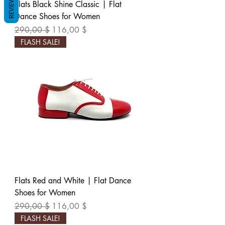
REVIEWS
Flats Black Shine Classic | Flat
Dance Shoes for Women
Обычная цена
Цена со скидкой
290,00 $
116,00 $
FLASH SALE!
Flats Red and White | Flat Dance
Shoes for Women
Обычная цена
Цена со скидкой
290,00 $
116,00 $
FLASH SALE!