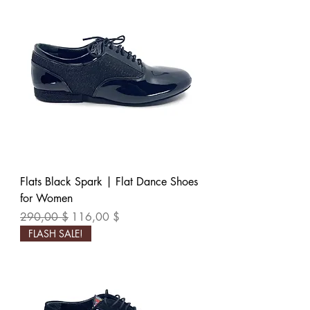
Flats Black Spark | Flat Dance Shoes
for Women
Обычная цена
Цена со скидкой
290,00 $
116,00 $
FLASH SALE!