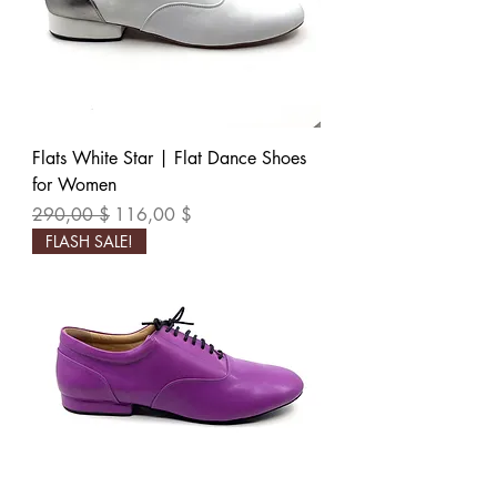
Flats White Star | Flat Dance Shoes
for Women
Обычная цена
Цена со скидкой
290,00 $
116,00 $
FLASH SALE!