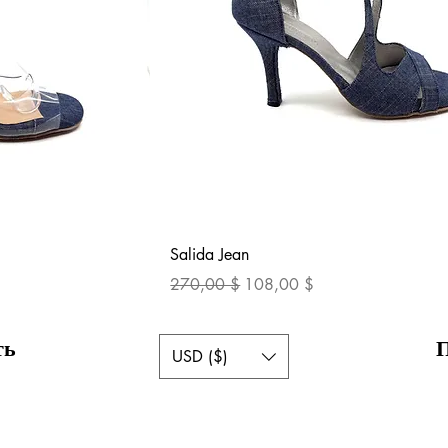
осмотр
Быстрый просмотр
Salida Jean
Обычная цена
Цена со скидкой
270,00 $
108,00 $
ть
USD ($)