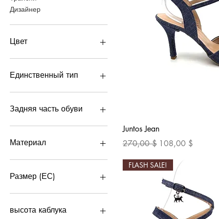
Дизайнер
Цвет
Единственный тип
Neolyte Hard Sole
Замша
Задняя часть обуви
Кожа
Быстрый пр
Juntos Jean
Неолит
Закрыто
ЭргоФлекс
Открыть
Материал
Обычная цена
Цена со скидкой
270,00 $
108,00 $
Ткань
FLASH SALE!
Размер (ЕС)
34
35
высота каблука
36