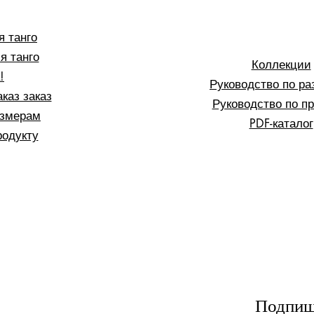
я танго
я танго
Коллекции
!
Руководство по р
каз заказ
Руководство по п
азмерам
PDF-каталог
родукту
Подпиши