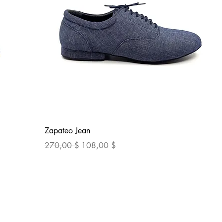
Быстрый просмотр
Zapateo Jean
Обычная цена
Цена со скидкой
270,00 $
108,00 $