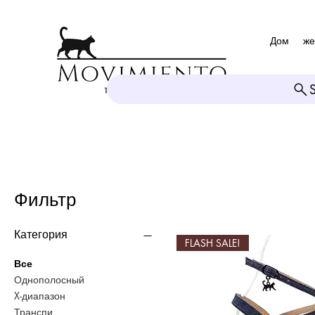
Дом
же
Фильтр
Категория
FLASH SALE!
Все
Однополосный
X-диапазон
Транспи