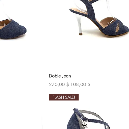
осмотр
Быстрый просмотр
Doble Jean
Обычная цена
Цена со скидкой
270,00 $
108,00 $
FLASH SALE!