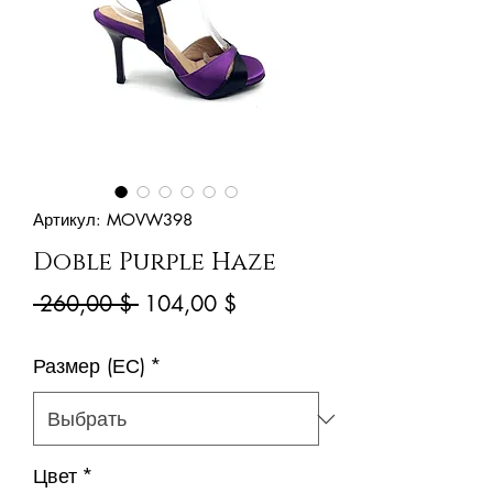
Артикул: MOVW398
Doble Purple Haze
Обычная
Спеццена
 260,00 $ 
104,00 $
цена
Размер (ЕС)
*
Цвет
*