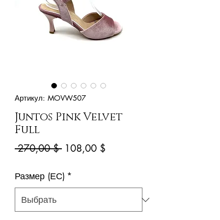
Артикул: MOVW507
Juntos Pink Velvet
Full
Обычная
Спеццена
 270,00 $ 
108,00 $
цена
Размер (ЕС)
*