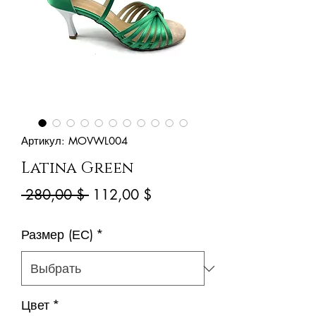
Артикул: MOVWL004
Latina Green
Обычная
Спеццена
 280,00 $ 
112,00 $
цена
Размер (ЕС)
*
Цвет
*