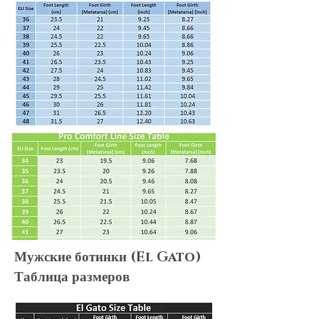
Shipping & Returns
We always do our best to maximize
customer satisfaction. Shopping online
can be puzzling, but no worries! We
summarize everything for you! Please
make sure you take a look at
our
Shipping & Delivery Policy
and
our
Return Policy
to ensure that our
policies, terms&conditions apply to
your needs.
Мужские ботинки (El Gato)
Таблица размеров