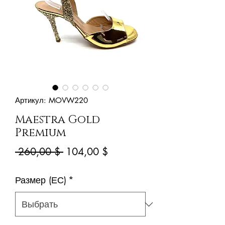
Артикул: MOVW220
Maestra Gold
Premium
Обычная
Спеццена
 260,00 $ 
104,00 $
цена
Размер (ЕС)
*