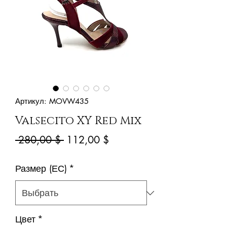
Артикул: MOVW435
Valsecito XY Red Mix
Обычная
Спеццена
 280,00 $ 
112,00 $
цена
Размер (ЕС)
*
Цвет
*