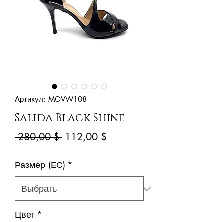
Артикул: MOVW108
Salida Black Shine
Обычная
Спеццена
 280,00 $ 
112,00 $
цена
Размер (ЕС)
*
Цвет
*