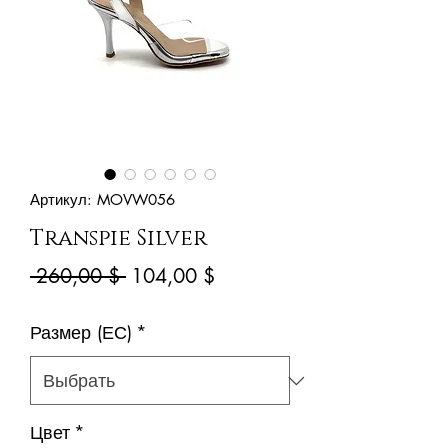
Артикул: MOVW056
Transpie Silver
Обычная
Спеццена
 260,00 $ 
104,00 $
цена
Размер (ЕС)
*
Цвет
*