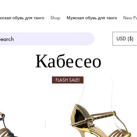
нская обувь для танго
Shop
Мужская обувь для танго
New P
Search
USD ($)
Кабесео
FLASH SALE!