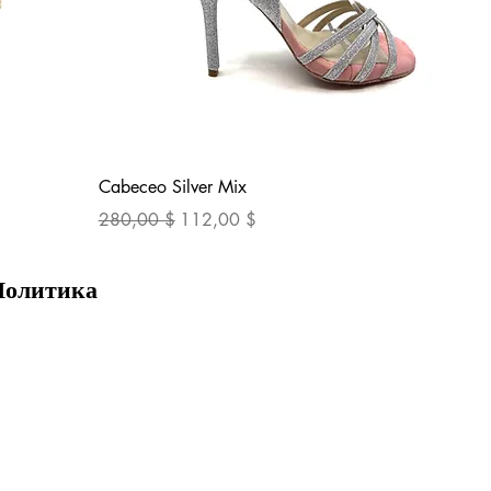
Быстрый просмотр
Cabeceo Silver Mix
Обычная цена
Цена со скидкой
280,00 $
112,00 $
Политика