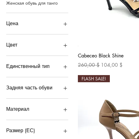
Женская обувь для танго
Цена
104 $
112 $
Цвет
Быстрый пр
Cabeceo Black Shine
Обычная цена
Цена со скидкой
260,00 $
104,00 $
Единственный тип
FLASH SALE!
Неолит
ЭргоФлекс
Задняя часть обуви
Закрыто
Открыть
Материал
Замша
Кожа
Размер (ЕС)
Лакированная кожа