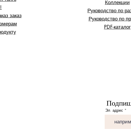
Коллекции
!
Руководство по р
каз заказ
Руководство по п
азмерам
PDF-каталог
родукту
Подпиши
Эл. адрес