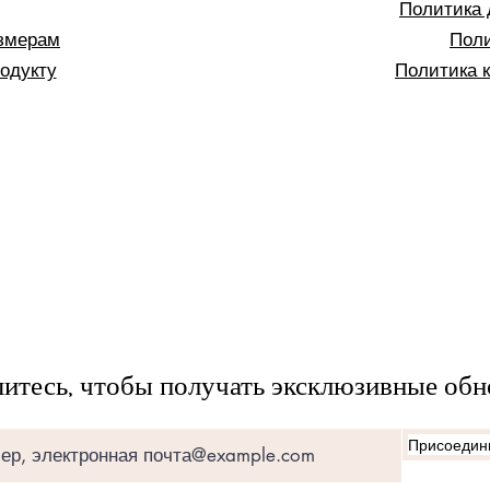
Политика 
азмерам
Поли
родукту
Политика 
тесь, чтобы получать эксклюзивные обн
Присоедини