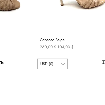
осмотр
Быстрый просмотр
Cabeceo Beige
Обычная цена
Цена со скидкой
260,00 $
104,00 $
ть
USD ($)