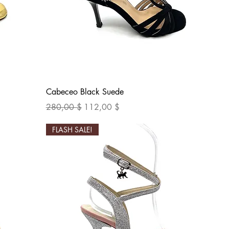
Быстрый просмотр
Cabeceo Black Suede
Обычная цена
Цена со скидкой
280,00 $
112,00 $
FLASH SALE!