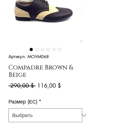
Артикул: MOVM068
Compadre Brown &
Beige
Обычная
Спеццена
 290,00 $ 
116,00 $
цена
Размер (ЕС)
*