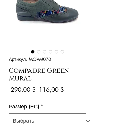
Артикул: MOVM070
Compadre Green
Mural
Обычная
Спеццена
 290,00 $ 
116,00 $
цена
Размер (ЕС)
*