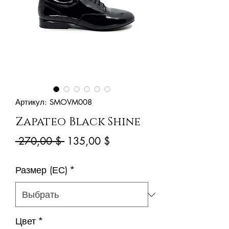
Артикул: SMOVM008
Zapateo Black Shine
Обычная
Спеццена
 270,00 $ 
135,00 $
цена
Размер (ЕС)
*
Цвет
*