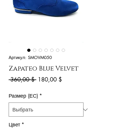
Артикул: SMOVM050
Zapateo Blue Velvet
Обычная
Спеццена
 360,00 $ 
180,00 $
цена
Размер (ЕС)
*
Цвет
*