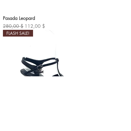
Pasada Leopard
Обычная цена
Цена со скидкой
280,00 $
112,00 $
FLASH SALE!
Pasada Black Leather