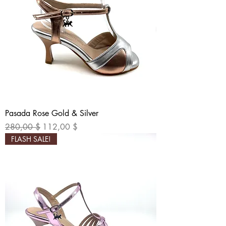
Pasada Rose Gold & Silver
Обычная цена
Цена со скидкой
280,00 $
112,00 $
FLASH SALE!