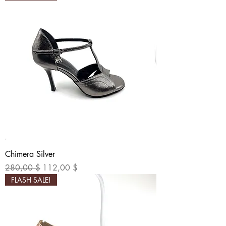
Chimera Silver
Обычная цена
Цена со скидкой
280,00 $
112,00 $
FLASH SALE!