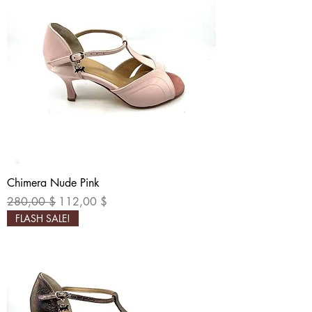
Chimera Nude Pink
Обычная цена
Цена со скидкой
280,00 $
112,00 $
FLASH SALE!