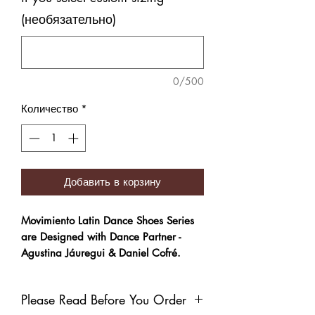
(необязательно)
0/500
Количество
*
Добавить в корзину
Movimiento Latin Dance Shoes Series
are Designed with Dance Partner -
Agustina Jáuregui & Daniel Cofré.
Handmade men's Latin Dance Shoes.
Please Read Before You Order
Suitable for Salsa, Rumba, Bachata,