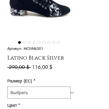
Артикул: MOVML001
Latino Black Silver
Обычная
Спеццена
 290,00 $ 
116,00 $
цена
Размер (ЕС)
*
Цвет
*